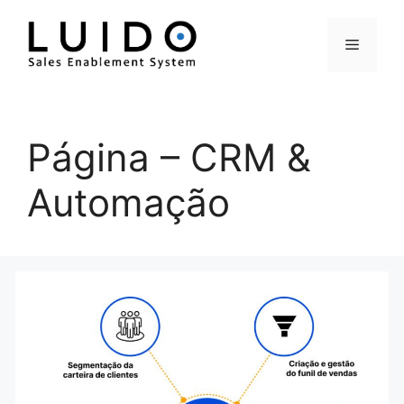
Pular
para
Menu
o
conteúdo
Página – CRM &
Automação