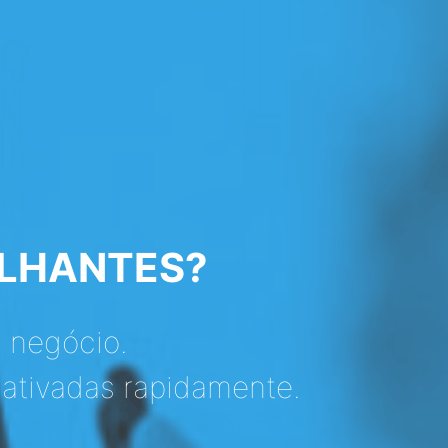
ELHANTES?
 negócio.
ativadas rapidamente.