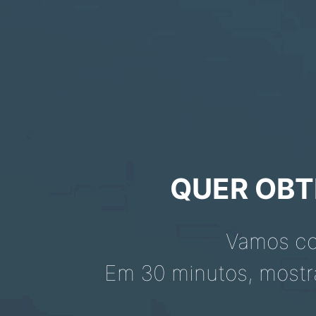
QUER OBT
Vamos co
Em 30 minutos, mostr